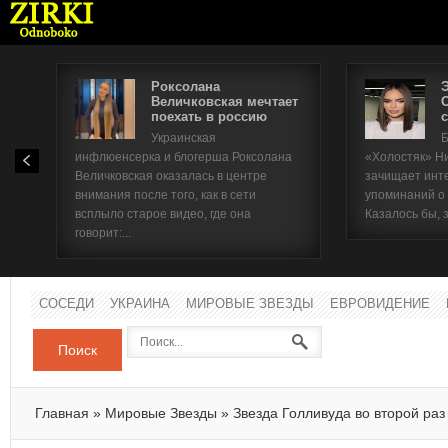
Роксолана
Величковская мечтает
поехать в россию
с
Имя п
Украинская
Б
инфлюенсерка и блогерша Роксолана
«Холостяк» Н
Паро
Величковская оказалась в центре
зачищает инт
внимания после того, как в сети
упоминаний о
всплыло старое видео, где она
Казалось бы, 
говорит:...
СОСЕДИ
УКРАИНА
МИРОВЫЕ ЗВЕЗДЫ
ЕВРОВИДЕНИЕ
Поиск
Главная
»
Мировые Звезды
»
Звезда Голливуда во второй раз