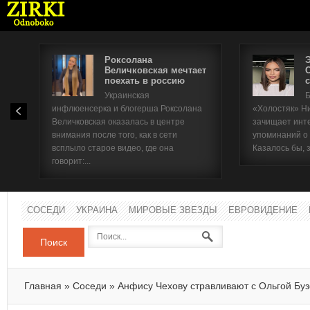
Роксолана
Величковская мечтает
поехать в россию
с
Имя п
Украинская
Б
инфлюенсерка и блогерша Роксолана
«Холостяк» Н
Паро
Величковская оказалась в центре
зачищает инт
внимания после того, как в сети
упоминаний о
всплыло старое видео, где она
Казалось бы, 
говорит:...
СОСЕДИ
УКРАИНА
МИРОВЫЕ ЗВЕЗДЫ
ЕВРОВИДЕНИЕ
Поиск
Главная
»
Соседи
»
Анфису Чехову стравливают с Ольгой Бу