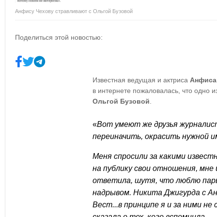
Анфису Чехову стравливают с Ольгой Бузовой
Поделиться этой новостью:
Известная ведущая и актриса
Анфиса
в интернете пожаловалась, что одно 
Ольгой Бузовой
.
«
Вот умеют же друзья журналис
переиначить, окрасить нужной и
Меня спросили за какими извес
на публику свои отношения, мне
ответила, шутя, что люблю пар
надрывом. Никита Джигурда с Ан
Вест...в принципе я и за ними не 
сказала о тех, кого вспомнила.