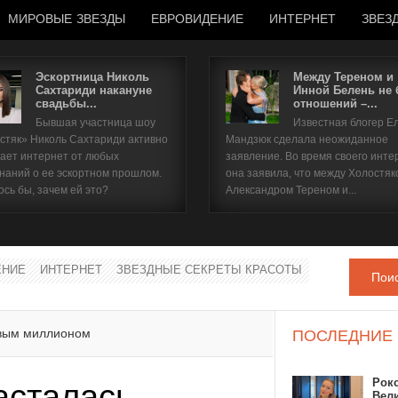
МИРОВЫЕ ЗВЕЗДЫ
ЕВРОВИДЕНИЕ
ИНТЕРНЕТ
ЗВЕЗ
Эскортница Николь
Между Тереном и
Сахтариди накануне
Инной Белень не
свадьбы...
отношений –...
Имя пользователя
Бывшая участница шоу
Известная блогер Е
стяк» Николь Сахтариди активно
Мандзюк сделала неожиданное
Пароль
ает интернет от любых
заявление. Во время своего инте
наний о ее эскортном прошлом.
она заявила, что между Холостяк
ось бы, зачем ей это?
Александром Тереном и...
запомнить
ЕНИЕ
ИНТЕРНЕТ
ЗВЕЗДНЫЕ СЕКРЕТЫ КРАСОТЫ
Пои
Забыли пароль?
Забыли имя пользователя?
рвым миллионом
ПОСЛЕДНИЕ
Рок
асталась
Вел