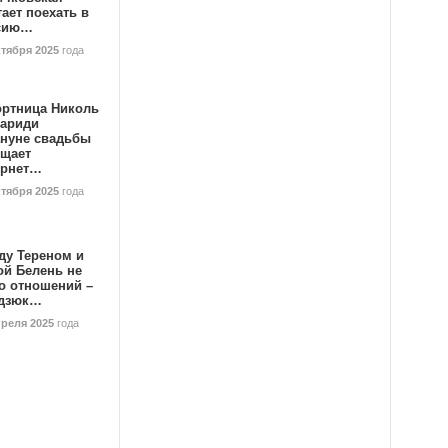
ает поехать в
сию…
ктября 2025
года
ортница Николь
тариди
ануне свадьбы
ищает
ернет…
ктября 2025
года
ду Тереном и
ой Белень не
о отношений –
дзюк…
преля 2025
года