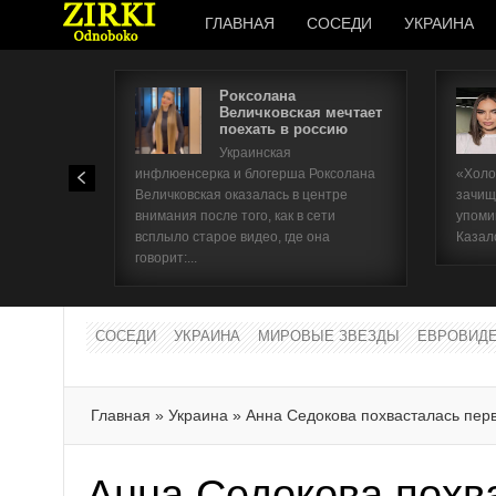
ГЛАВНАЯ
СОСЕДИ
УКРАИНА
Роксолана
Величковская мечтает
поехать в россию
Украинская
инфлюенсерка и блогерша Роксолана
«Холо
Величковская оказалась в центре
зачищ
внимания после того, как в сети
упоми
всплыло старое видео, где она
Казал
говорит:...
СОСЕДИ
УКРАИНА
МИРОВЫЕ ЗВЕЗДЫ
ЕВРОВИД
Главная
»
Украина
»
Анна Седокова похвасталась пе
Анна Седокова похв