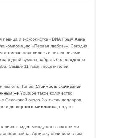
 певица и экс-солистка «
ВИА Гры» Анна
ую композицию «Первая любовь». Сегодня
мм артистка поделилась с поклонниками
о за 5 дней сумела набрать более
одного
ube. Свыше 11 тысяч посетителей
ачивают с
iTunes
. Стоимость скачивания
данным же
Y
outube такое количество
е Седоковой около 2-х тысяч долларов.
еко и до
первого миллиона
, но уже
тариях к видео между пользователями
стоящая война. Артистку обвинили в том,