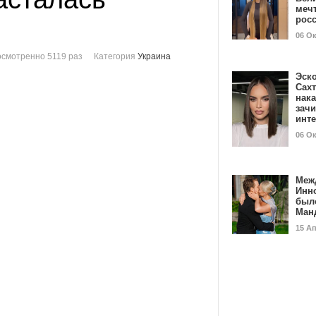
мечт
рос
06 О
смотренно 5119 раз
Категория
Украина
Эск
Сах
нак
зач
инт
06 О
Меж
Инн
был
Ман
15 А