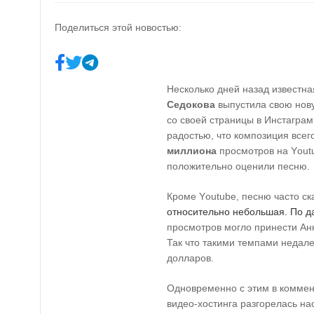
Поделиться этой новостью:
Несколько дней назад известная
Седокова
выпустила свою нов
со своей страницы в Инстагра
радостью, что композиция всег
миллиона
просмотров на
Y
out
положительно оценили песню.
Кроме
Y
outube, песню часто ск
относительно небольшая. По 
просмотров могло принести Анн
Так что такими темпами недал
долларов.
Одновременно с этим в коммен
видео-хостинга разгорелась на