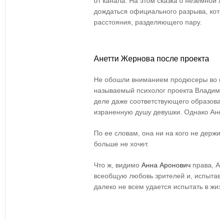
от канала. На этом сказка о неземной
дождаться официального разрыва, кот
расстояния, разделяющего пару.
Анетти Жернова после проекта
Не обошли вниманием продюсеры во в
называемый психолог проекта Влади
деле даже соответствующего образован
израненную душу девушки. Однако Ане
По ее словам, она ни на кого не держи
больше не хочет.
Что ж, видимо
Анна Аронович
права, А
всеобщую любовь зрителей и, испытав
далеко не всем удается испытать в жи