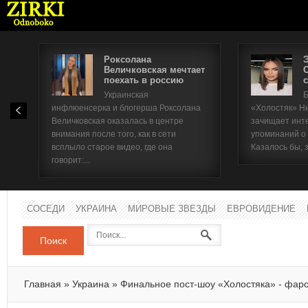
Роксолана
Величковская мечтает
поехать в россию
с
Имя п
Украинская
Б
инфлюенсерка и блогерша Роксолана
«Холостяк» Н
Паро
Величковская оказалась в центре
зачищает инт
внимания после того, как в сети
упоминаний о
всплыло старое видео, где она
Казалось бы, 
говорит:...
СОСЕДИ
УКРАИНА
МИРОВЫЕ ЗВЕЗДЫ
ЕВРОВИДЕНИЕ
Поиск
Главная
»
Украина
»
Финальное пост-шоу «Холостяка» - фар