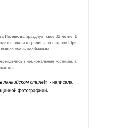
га Полякова
празднует свое 32-летие. В
одится вдали от родины на острове Шри-
е вышло очень необычным.
переоделись в национальные костюмы, а
ыкантов.
 в ланкийском стиле
!», - написала
ещенной фотографией.