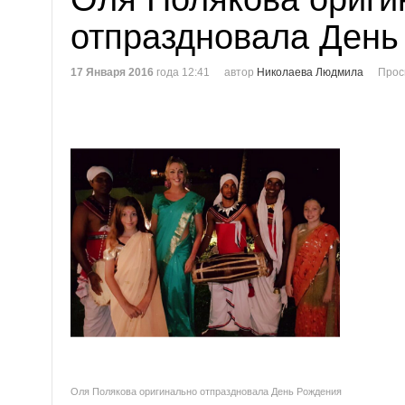
отпраздновала День
17 Января 2016
года 12:41
автор
Николаева Людмила
Прос
Оля Полякова оригинально отпраздновала День Рождения