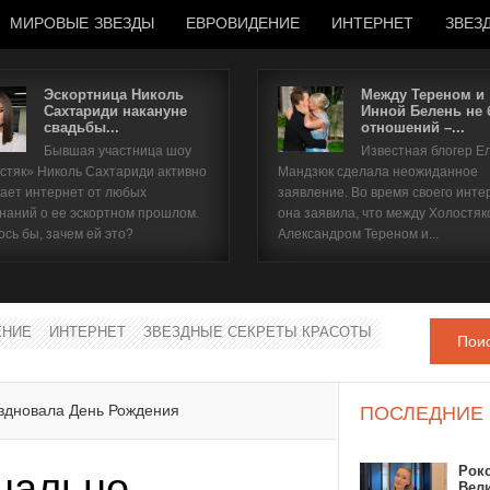
МИРОВЫЕ ЗВЕЗДЫ
ЕВРОВИДЕНИЕ
ИНТЕРНЕТ
ЗВЕЗ
Эскортница Николь
Между Тереном и
Сахтариди накануне
Инной Белень не
свадьбы...
отношений –...
Имя пользователя
Бывшая участница шоу
Известная блогер Е
стяк» Николь Сахтариди активно
Мандзюк сделала неожиданное
Пароль
ает интернет от любых
заявление. Во время своего инте
наний о ее эскортном прошлом.
она заявила, что между Холостяк
ось бы, зачем ей это?
Александром Тереном и...
запомнить
ЕНИЕ
ИНТЕРНЕТ
ЗВЕЗДНЫЕ СЕКРЕТЫ КРАСОТЫ
Пои
Забыли пароль?
Забыли имя пользователя?
здновала День Рождения
ПОСЛЕДНИЕ
Рок
нально
Вел