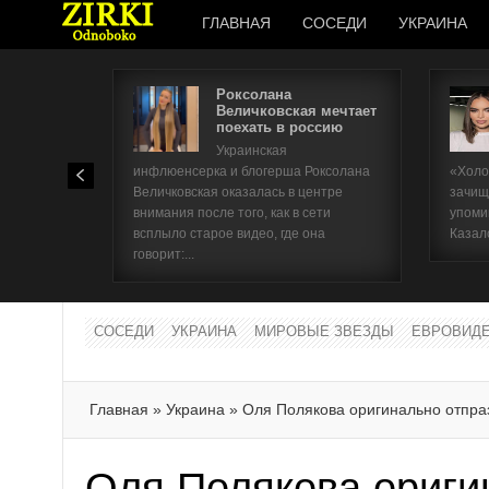
ГЛАВНАЯ
СОСЕДИ
УКРАИНА
Роксолана
Величковская мечтает
поехать в россию
Украинская
инфлюенсерка и блогерша Роксолана
«Холо
Величковская оказалась в центре
зачищ
внимания после того, как в сети
упоми
всплыло старое видео, где она
Казал
говорит:...
СОСЕДИ
УКРАИНА
МИРОВЫЕ ЗВЕЗДЫ
ЕВРОВИД
Главная
»
Украина
»
Оля Полякова оригинально отпра
Оля Полякова ориги