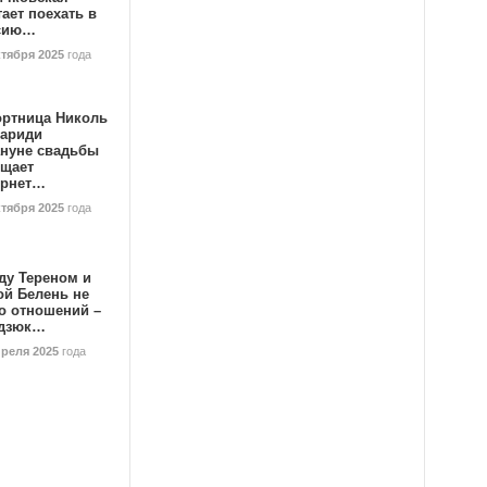
ает поехать в
сию…
ктября 2025
года
ортница Николь
тариди
ануне свадьбы
ищает
ернет…
ктября 2025
года
ду Тереном и
ой Белень не
о отношений –
дзюк…
преля 2025
года