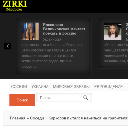
Роксолана
Величковская мечтает
поехать в россию
с
Имя п
Украинская
Б
инфлюенсерка и блогерша Роксолана
«Холостяк» Н
Паро
Величковская оказалась в центре
зачищает инт
внимания после того, как в сети
упоминаний о
всплыло старое видео, где она
Казалось бы, 
говорит:...
СОСЕДИ
УКРАИНА
МИРОВЫЕ ЗВЕЗДЫ
ЕВРОВИДЕНИЕ
Поиск
Главная
»
Соседи
»
Киркоров пытался нажиться на грабителя