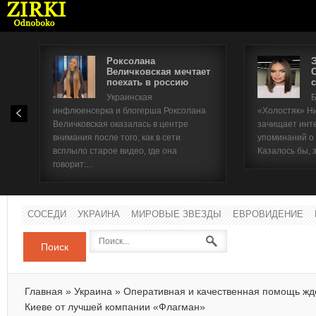
Роксолана
Величковская мечтает
поехать в россию
с
Имя п
Украинская
Б
инфлюенсерка и блогерша Роксолана
«Холостяк» Н
Паро
Величковская оказалась в центре
зачищает инт
внимания после того, как в сети
упоминаний о
всплыло старое видео, где она
Казалось бы, 
говорит:...
СОСЕДИ
УКРАИНА
МИРОВЫЕ ЗВЕЗДЫ
ЕВРОВИДЕНИЕ
Поиск
Главная
»
Украина
»
Оперативная и качественная помощь ждё
Киеве от лучшей компании «Флагман»