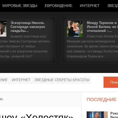
МИРОВЫЕ ЗВЕЗДЫ
ЕВРОВИДЕНИЕ
ИНТЕРНЕТ
ЗВЕЗ
Эскортница Николь
Между Тереном и
Сахтариди накануне
Инной Белень не
свадьбы...
отношений –...
Имя пользователя
Бывшая участница шоу
Известная блогер Е
стяк» Николь Сахтариди активно
Мандзюк сделала неожиданное
Пароль
ает интернет от любых
заявление. Во время своего инте
наний о ее эскортном прошлом.
она заявила, что между Холостяк
ось бы, зачем ей это?
Александром Тереном и...
запомнить
ЕНИЕ
ИНТЕРНЕТ
ЗВЕЗДНЫЕ СЕКРЕТЫ КРАСОТЫ
Пои
Забыли пароль?
Забыли имя пользователя?
к»
ПОСЛЕДНИЕ
Рок
 шоу «Холостяк»
Вел