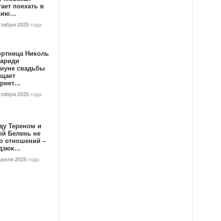
ает поехать в
сию…
ктября 2025
года
ортница Николь
тариди
ануне свадьбы
ищает
ернет…
ктября 2025
года
ду Тереном и
ой Белень не
о отношений –
дзюк…
преля 2025
года