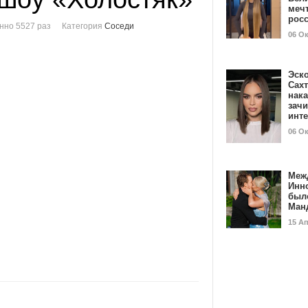
мечт
рос
нно 5527 раз
Категория
Соседи
06 О
Эск
Сах
нак
зач
инт
06 О
Меж
Инн
был
Ман
15 А