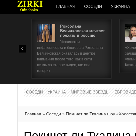
ГЛАВНАЯ
СОСЕДИ
УКРАИНА
Роксолана
Величковская мечтает
поехать в россию
Украинская
инфлюенсерка и блогерша Роксолана
«Холо
Величковская оказалась в центре
зачищ
внимания после того, как в сети
упоми
всплыло старое видео, где она
Казал
говорит:...
СОСЕДИ
УКРАИНА
МИРОВЫЕ ЗВЕЗДЫ
ЕВРОВИД
Главная
»
Соседи
»
Покинет ли Ткалина шоу «Холостя
Покинет ли Ткалина