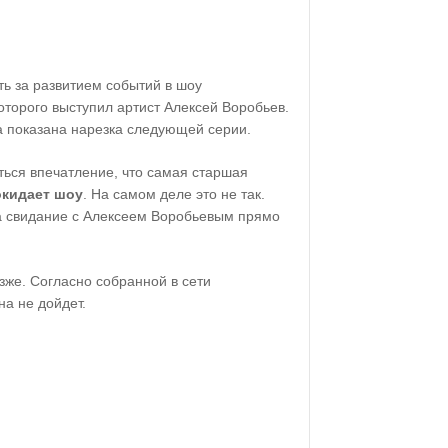
ть за развитием событий в шоу
оторого выступил артист Алексей Воробьев.
а показана нарезка следующей серии.
ться впечатление, что самая старшая
окидает шоу
. На самом деле это не так.
а свидание с Алексеем Воробьевым прямо
зже. Согласно собранной в сети
на не дойдет.