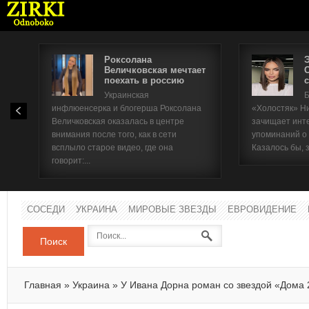
Роксолана
Величковская мечтает
поехать в россию
с
Имя п
Украинская
Б
инфлюенсерка и блогерша Роксолана
«Холостяк» Н
Паро
Величковская оказалась в центре
зачищает инт
внимания после того, как в сети
упоминаний о
всплыло старое видео, где она
Казалось бы, 
говорит:...
СОСЕДИ
УКРАИНА
МИРОВЫЕ ЗВЕЗДЫ
ЕВРОВИДЕНИЕ
Поиск
Главная
»
Украина
»
У Ивана Дорна роман со звездой «Дома 