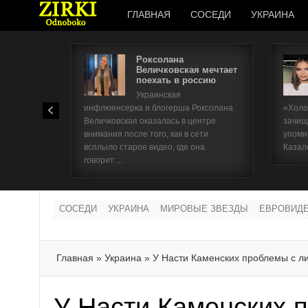
ГЛАВНАЯ
СОСЕДИ
УКРАИНА
Роксолана
Величковская мечтает
поехать в россию
Украинская
инфлюенсерка и блогерша Роксолана
«Холо
Величковская оказалась в центре
зачищ
внимания после того, как в сети
упоми
всплыло старое видео, где она
Казал
говорит:...
СОСЕДИ
УКРАИНА
МИРОВЫЕ ЗВЕЗДЫ
ЕВРОВИД
Главная
»
Украина
»
У Насти Каменских проблемы с л
У Насти Каменских 