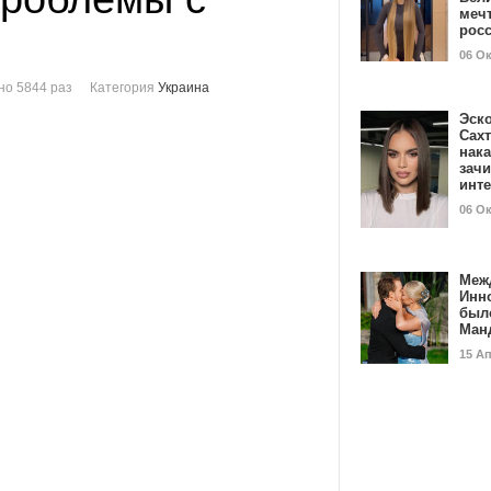
мечт
рос
06 О
о 5844 раз
Категория
Украина
Эск
Сах
нак
зач
инт
06 О
Меж
Инн
был
Ман
15 А