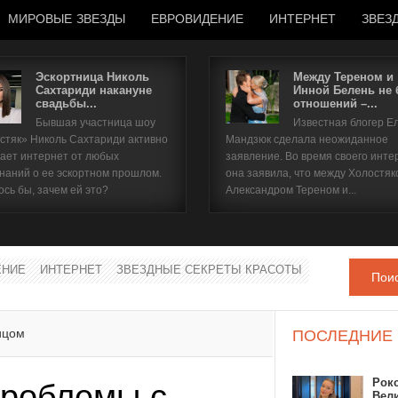
МИРОВЫЕ ЗВЕЗДЫ
ЕВРОВИДЕНИЕ
ИНТЕРНЕТ
ЗВЕЗ
Эскортница Николь
Между Тереном и
Сахтариди накануне
Инной Белень не
свадьбы...
отношений –...
Имя пользователя
Бывшая участница шоу
Известная блогер Е
стяк» Николь Сахтариди активно
Мандзюк сделала неожиданное
Пароль
ает интернет от любых
заявление. Во время своего инте
наний о ее эскортном прошлом.
она заявила, что между Холостяк
ось бы, зачем ей это?
Александром Тереном и...
запомнить
ЕНИЕ
ИНТЕРНЕТ
ЗВЕЗДНЫЕ СЕКРЕТЫ КРАСОТЫ
Пои
Забыли пароль?
Забыли имя пользователя?
ицом
ПОСЛЕДНИЕ
Рок
проблемы с
Вел