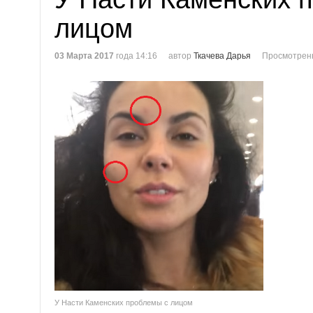
лицом
03 Марта 2017
года 14:16
автор
Ткачева Дарья
Просмотренн
У Насти Каменских проблемы с лицом