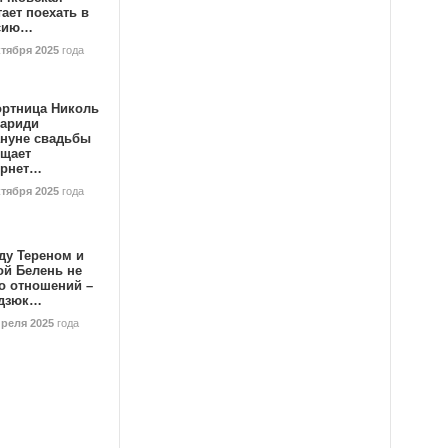
ает поехать в
сию…
ктября 2025
года
ортница Николь
тариди
ануне свадьбы
ищает
ернет…
ктября 2025
года
ду Тереном и
ой Белень не
о отношений –
дзюк…
преля 2025
года