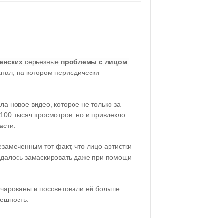
енских
серьезные
проблемы с лицом
.
нал, на котором периодически
а новое видео, которое не только за
100 тысяч просмотров, но и привлекло
асти.
езамеченным тот факт, что лицо артистки
 удалось замаскировать даже при помощи
очарованы и посоветовали ей больше
ешность.